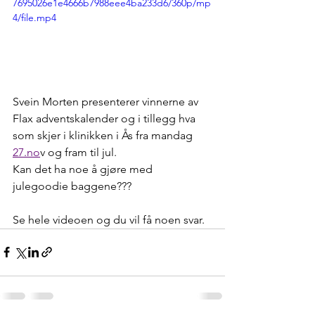
7695026e1e4666b7988eee4ba233d6/360p/mp
4/file.mp4
Svein Morten presenterer vinnerne av 
Flax adventskalender og i tillegg hva 
som skjer i klinikken i Ås fra mandag 
27.no
v og fram til jul. 
Kan det ha noe å gjøre med 
julegoodie baggene??? 
Se hele videoen og du vil få noen svar. 