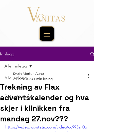
Innlegg
Alle innlegg
Svein Morten Aune
Alle innlegg
25. nov. 2023
1 min lesing
Trekning av Flax
Kom i gang
adventskalender og hva
Ditt nettsamfunn
skjer i klinikken fra
mandag 27.nov???
https://video.wixstatic.com/video/cc993a_0b