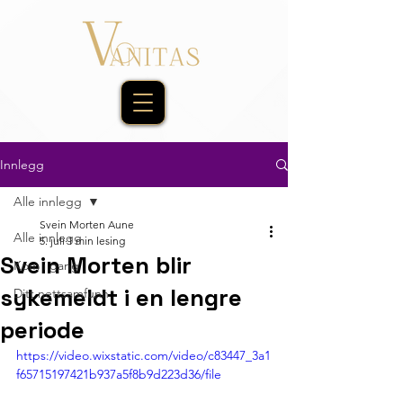
Innlegg
Alle innlegg
Svein Morten Aune
Alle innlegg
5. juli
1 min lesing
Svein Morten blir
Kom i gang
sykemeldt i en lengre
Ditt nettsamfunn
periode
https://video.wixstatic.com/video/c83447_3a1
f65715197421b937a5f8b9d223d36/file