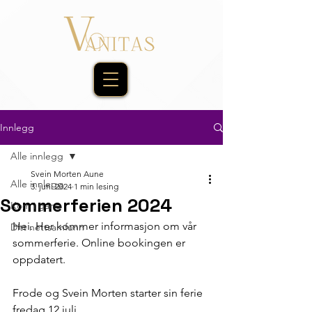
Innlegg
Alle innlegg
Svein Morten Aune
Alle innlegg
3. juni 2024
1 min lesing
Sommerferien 2024
Kom i gang
Hei. Her kommer informasjon om vår 
Ditt nettsamfunn
sommerferie. Online bookingen er 
oppdatert. 
Frode og Svein Morten starter sin ferie 
fredag 12.juli. 