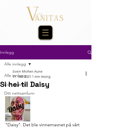
Innlegg
Alle innlegg
Svein Morten Aune
Alle innlegg
31. okt. 2021
1 min lesing
Si hei til Daisy
Kom i gang
Ditt nettsamfunn
"Daisy". Det ble vinnernavnet på vårt 