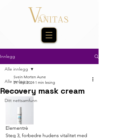
Innlegg
Alle innlegg
Svein Morten Aune
Alle innlegg
29. sep. 2024
1 min lesing
Recovery mask cream
Kom i gang
Ditt nettsamfunn
Elementrè
Steg 3, forbedre hudens vitalitet med 