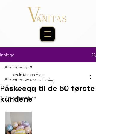
Innlegg
Alle innlegg
Svein Morten Aune
Alle innlegg
20. mars 2022
1 min lesing
Påskeegg til de 50 første
Kom i gang
kundene
Ditt nettsamfunn