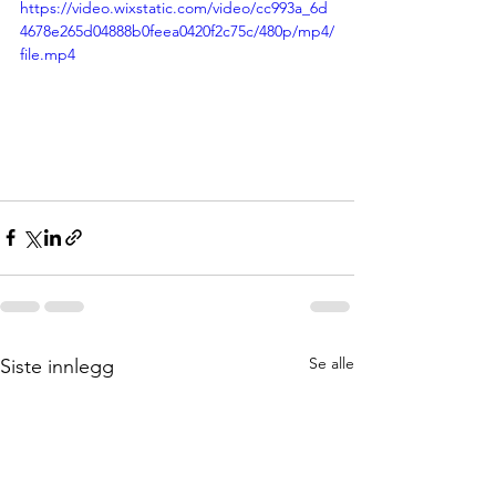
https://video.wixstatic.com/video/cc993a_6d
4678e265d04888b0feea0420f2c75c/480p/mp4/
file.mp4
Se alle
Siste innlegg