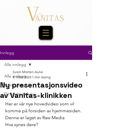
Innlegg
Alle innlegg
Svein Morten Aune
Alle innlegg
4. mars 2023
1 min lesing
Ny presentasjonsvideo
Kom i gang
av Vanitas-klinikken
Ditt nettsamfunn
Her er vår nye hovedvideo som vil 
komme på forsiden av hjemmesiden. 
Denne er laget av Raw Media 
Hva synes dere? 