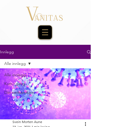
Innlegg
Alle innlegg
Alle innlegg
Kom i gang
Ditt nettsamfunn
Svein Morten Aune
23. jan. 2021
1 min lesing