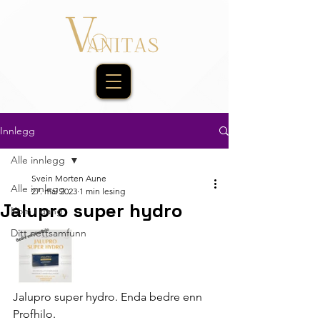
Innlegg
Alle innlegg
Svein Morten Aune
Alle innlegg
27. mai 2023
1 min lesing
Jalupro super hydro
Kom i gang
Ditt nettsamfunn
Jalupro super hydro. Enda bedre enn 
Profhilo. 