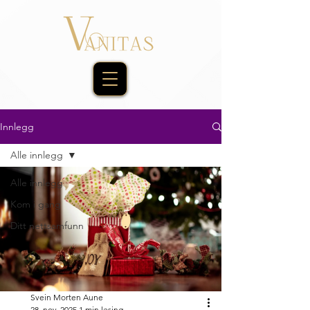
Innlegg
Alle innlegg
Alle innlegg
Kom i gang
Ditt nettsamfunn
Svein Morten Aune
28. nov. 2025
1 min lesing