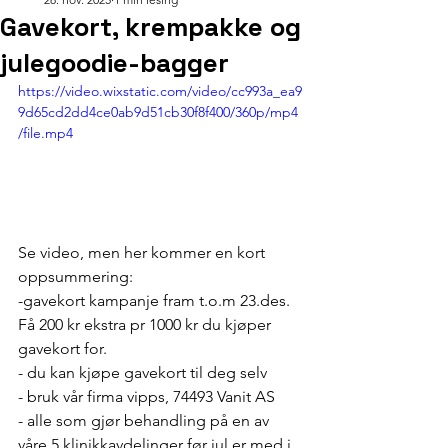
Gavekort, krempakke og
julegoodie-bagger
https://video.wixstatic.com/video/cc993a_ea9
9d65cd2dd4ce0ab9d51cb30f8f400/360p/mp4
/file.mp4
Se video, men her kommer en kort 
oppsummering: 
-gavekort kampanje fram t.o.m 23.des. 
Få 200 kr ekstra pr 1000 kr du kjøper 
gavekort for. 
- du kan kjøpe gavekort til deg selv
- bruk vår firma vipps, 74493 Vanit AS
- alle som gjør behandling på en av 
våre 5 klinikkavdelinger før jul er med i 