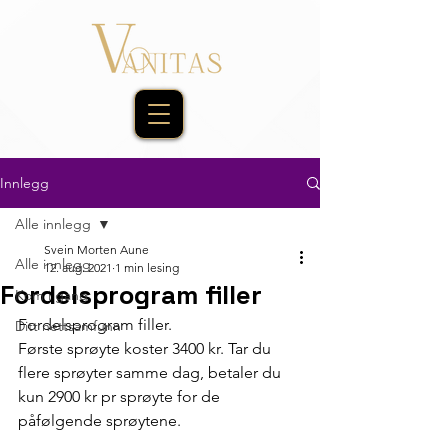
Innlegg
Alle innlegg
Svein Morten Aune
Alle innlegg
12. aug. 2021
1 min lesing
Fordelsprogram filler
Kom i gang
Fordelsprogram filler. 
Ditt nettsamfunn
Første sprøyte koster 3400 kr. Tar du 
flere sprøyter samme dag, betaler du 
kun 2900 kr pr sprøyte for de 
påfølgende sprøytene. 