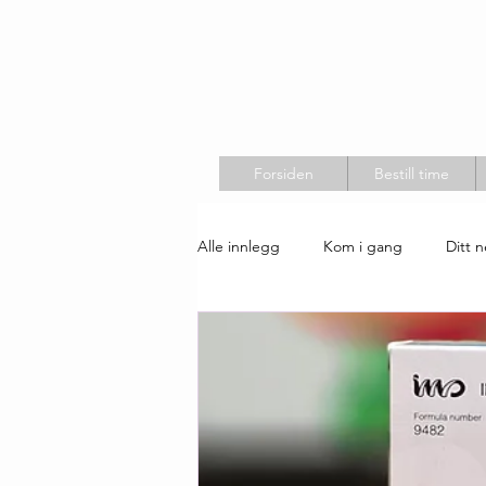
Forsiden
Bestill time
Alle innlegg
Kom i gang
Ditt 