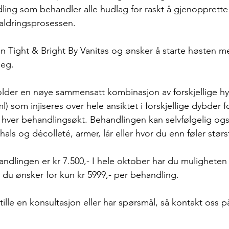
ing som behandler alle hudlag for raskt å gjenopprette
aldringsprosessen.
en Tight & Bright By Vanitas og ønsker å starte høsten me
deg.
lder en nøye sammensatt kombinasjon av forskjellige hy
ml) som injiseres over hele ansiktet i forskjellige dybder 
hver behandlingsøkt. Behandlingen kan selvfølgelig ogs
ls og décolleté, armer, lår eller hvor du enn føler størs
ndlingen er kr 7.500,- I hele oktober har du muligheten ti
du ønsker for kun kr 5999,- per behandling.
ille en konsultasjon eller har spørsmål, så kontakt oss p