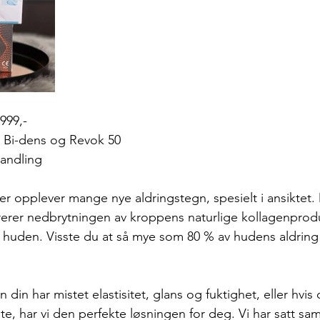
.999,-
d Bi-dens og Revok 50
andling
er opplever mange nye aldringstegn, spesielt i ansiktet. 
ererer nedbrytningen av kroppens naturlige kollagenprod
huden. Visste du at så mye som 80 % av hudens aldring 
 din har mistet elastisitet, glans og fuktighet, eller hvis 
kete, har vi den perfekte løsningen for deg. Vi har satt s