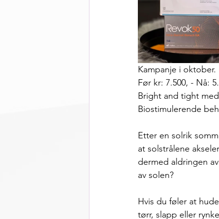
Kampanje i oktober. 
Før kr: 7.500, - Nå: 5
Bright and tight me
Biostimulerende beh
Etter en solrik somm
at solstrålene aksel
dermed aldringen av 
av solen?
Hvis du føler at huden
tørr, slapp eller ryn