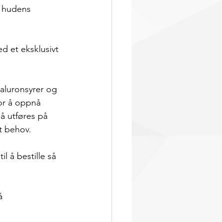
 hudens 
d et eksklusivt 
aluronsyrer og 
for å oppnå 
å utføres på 
t behov. 
l å bestille så 
å 