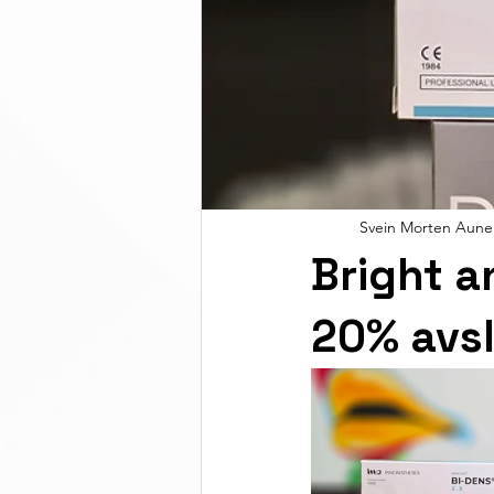
Svein Morten Aune
Bright a
20% avs