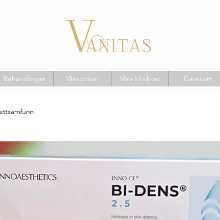
Behandlinger
Våre priser
Våre klinikker
Gavekort
nettsamfunn