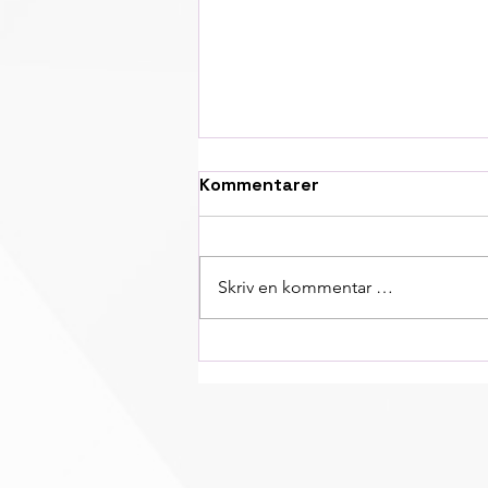
Kommentarer
Skriv en kommentar …
Svein Morten blir
sykemeldt i en lengre
periode