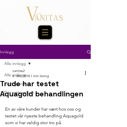
Innlegg
Alle innlegg
vanitas2
Alle innlegg
6. des. 2018
1 min lesing
Trude har testet
Kom i gang
Aquagold behandlingen
Ditt nettsamfunn
En av våre kunder har vært hos oss og 
testet vår nyeste behandling Aquagold 
som vi har veldig stor tro på.