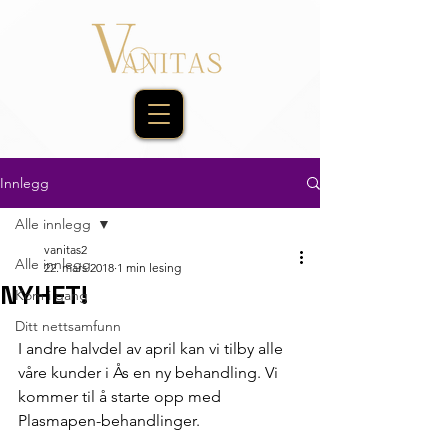
Innlegg
Alle innlegg
vanitas2
Alle innlegg
22. mars 2018
1 min lesing
NYHET!
Kom i gang
Ditt nettsamfunn
I andre halvdel av april kan vi tilby alle 
våre kunder i Ås en ny behandling. Vi 
kommer til å starte opp med 
Plasmapen-behandlinger. 