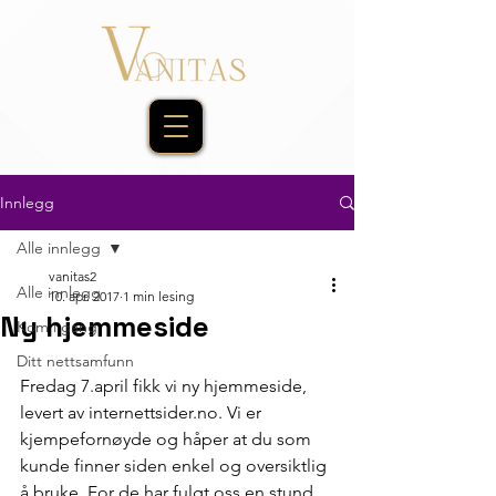
Innlegg
Alle innlegg
vanitas2
Alle innlegg
10. apr. 2017
1 min lesing
Ny hjemmeside
Kom i gang
Ditt nettsamfunn
Fredag 7.april fikk vi ny hjemmeside, 
levert av internettsider.no. Vi er 
kjempefornøyde og håper at du som 
kunde finner siden enkel og oversiktlig 
å bruke. For de har fulgt oss en stund 