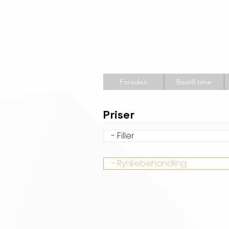
Forsiden
Bestill time
Priser
- Filler
- Rynkebehandling