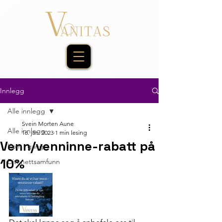
Innlegg
Alle innlegg
Svein Morten Aune
Alle innlegg
16. jan. 2023
1 min lesing
Venn/venninne-rabatt på
Kom i gang
10%
Ditt nettsamfunn