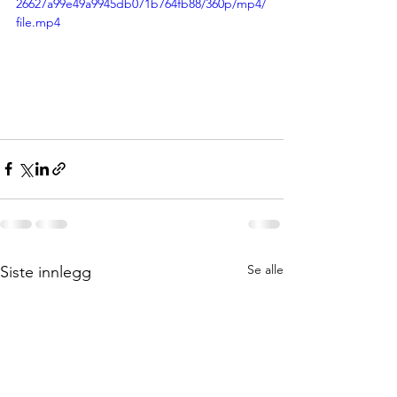
26627a99e49a9945db071b764fb88/360p/mp4/
file.mp4
Se alle
Siste innlegg