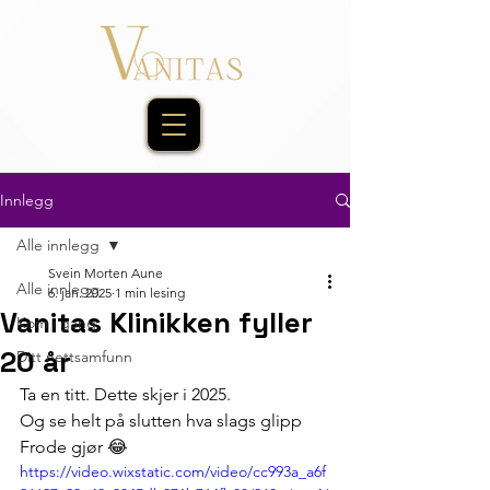
Innlegg
Alle innlegg
Svein Morten Aune
Alle innlegg
6. jan. 2025
1 min lesing
Vanitas Klinikken fyller
Kom i gang
20 år
Ditt nettsamfunn
Ta en titt. Dette skjer i 2025. 
Og se helt på slutten hva slags glipp 
Frode gjør 😂
https://video.wixstatic.com/video/cc993a_a6f