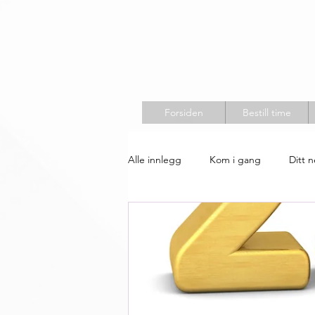
Forsiden
Bestill time
Alle innlegg
Kom i gang
Ditt 