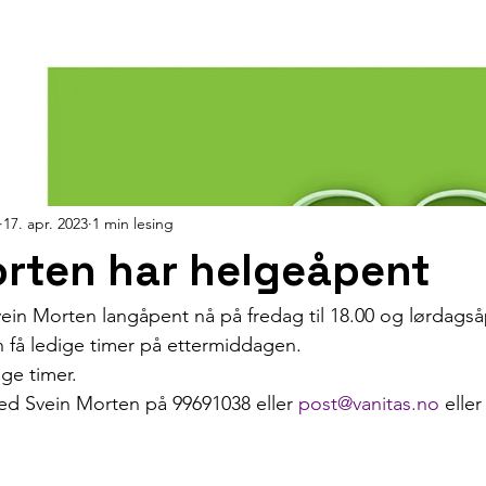
17. apr. 2023
1 min lesing
orten har helgeåpent
ein Morten langåpent nå på fredag til 18.00 og lørdagså
n få ledige timer på ettermiddagen. 
ige timer. 
ed Svein Morten på 99691038 eller 
post@vanitas.no
 eller