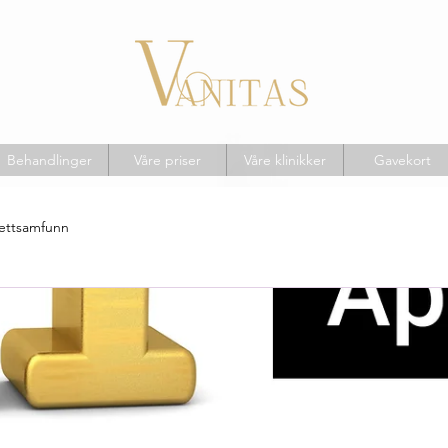
Behandlinger
Våre priser
Våre klinikker
Gavekort
nettsamfunn