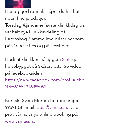
Hei og god romjul. Håper du har hatt 
noen fine juledager. 
Torsdag 4.januar er første klinikkdag på 
vår helt nye klinikkavdeling på 
Lørenskog. Samme lave priser her som 
på vår base i Ås og på Jessheim. 
Husk at klinikken nå ligger i 
2.et
asje i 
helsebygget på Skårersletta. Se video 
på facebooksiden 
https://www.facebook.com/profile.php
?id=61554916885052
Kontakt Svein Morten for booking på 
99691038, mail: 
post@vanitas.no
 eller 
prøv vår helt nye online booking på:
www.vanitas.no