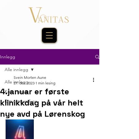
Innlegg
Alle innlegg
Svein Morten Aune
Alle innlegg
27. des. 2023
1 min lesing
4.januar er første
Kom i gang
klinikkdag på vår helt
Ditt nettsamfunn
nye avd på Lørenskog