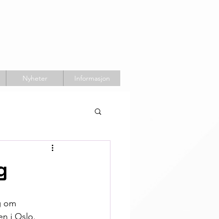
Nyheter
Informasjon
g
g om 
n i Oslo. 