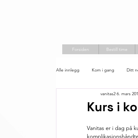
Forsiden
Bestill time
Alle innlegg
Kom i gang
Ditt 
vanitas2
6. mars 20
Kurs i k
Vanitas er i dag på 
komplikasjonshåndter