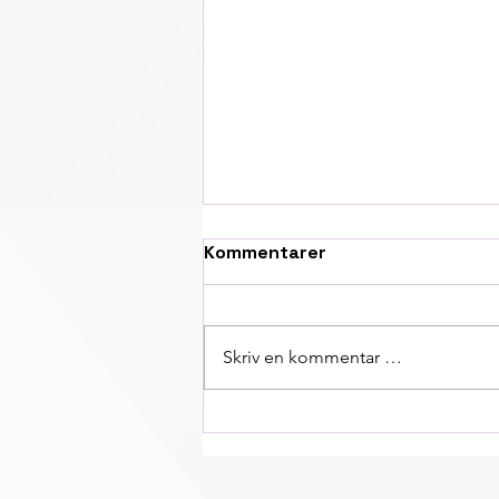
Kommentarer
Skriv en kommentar …
Svein Morten blir
sykemeldt i en lengre
periode