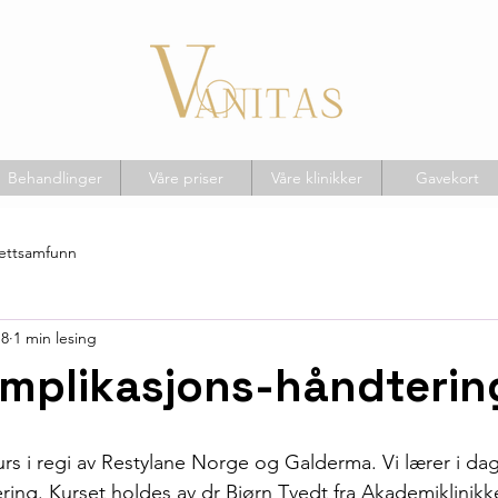
Behandlinger
Våre priser
Våre klinikker
Gavekort
nettsamfunn
18
1 min lesing
omplikasjons-håndterin
kurs i regi av Restylane Norge og Galderma. Vi lærer i da
ing. Kurset holdes av dr Bjørn Tvedt fra Akademiklinikke