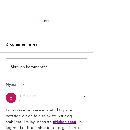
3 kommentarer
Bi-dens
Skriv en kommentar …
Skeiv rabatt på alle*
behandlinger på alle
klinikker i juni.
Nyeste
berkomerko
21. juni
For norske brukere er det viktig at en 
nettside gir en følelse av struktur og 
stabilitet. Da jeg besøkte 
chicken road
, la 
jeg merke til at innholdet er organisert på 