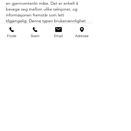
en gjennomtenkt måte. Det er enkelt å 
bevege seg mellom ulike seksjoner, og 
informasjonen fremstår som lett 
tilgjengelig. Denne typen brukervennlighet 
gjør at siden føles mer innbydende og gir 
en bedre totalopplevelse.
Frode
Svein
Email
Adresse
Lik
Svar
Andriano Nestorios
18. juni
Jeg scrollet gjennom en nyhetsartikkel i går 
og klikket på en bannerekla som førte meg 
til 
erotiske noveller
. Det som fanget min 
oppmerksomhet var at dette er et norsk 
nettsted som tilbyr gratis tekster skrevet av 
kvinner, menn og par, basert på faktiske 
opplevelser. Hver dag legges det ut nye, 
spennende historier og fortellinger fra 
virkeligheten i et stadig voksende bibliotek. 
Jeg forventet egentlig at det skulle være 