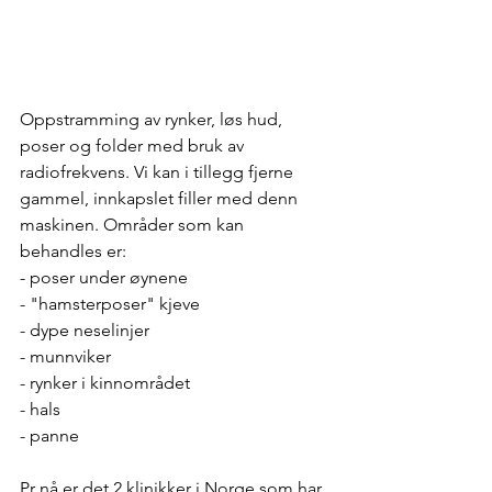
Oppstramming av rynker, løs hud, 
poser og folder med bruk av 
radiofrekvens. Vi kan i tillegg fjerne 
gammel, innkapslet filler med denn 
maskinen. Områder som kan 
behandles er: 
- poser under øynene
- "hamsterposer" kjeve
- dype neselinjer
- munnviker
- rynker i kinnområdet
- hals
- panne 
Pr nå er det 2 klinikker i Norge som har 