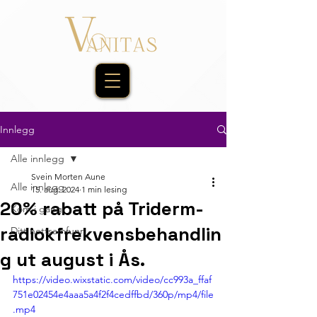
Innlegg
Alle innlegg
Svein Morten Aune
Alle innlegg
15. aug. 2024
1 min lesing
20% rabatt på Triderm-
Kom i gang
radiokfrekvensbehandlin
Ditt nettsamfunn
g ut august i Ås.
https://video.wixstatic.com/video/cc993a_ffaf
751e02454e4aaa5a4f2f4cedffbd/360p/mp4/file
.mp4