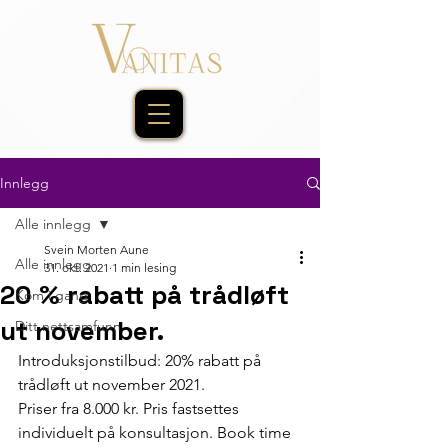
Innlegg
Alle innlegg
Svein Morten Aune
Alle innlegg
31. okt. 2021
1 min lesing
20 % rabatt på trådløft
Kom i gang
ut november.
Ditt nettsamfunn
Introduksjonstilbud: 20% rabatt på 
trådløft ut november 2021. 
Priser fra 8.000 kr. Pris fastsettes 
individuelt på konsultasjon. Book time  